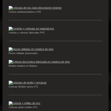
Celosia andalusi/arabesco nº25
cenefas y celosias fabricadas PVC
Piezas talladas artesonados
Modelo andalusi en Madera
Celosias Modelo natura nº71
Celosias jardin modelo nº71