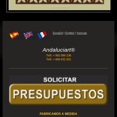
Español
|
English
|
français
Andaluciart®
Telf: + 902 090 136
Telf: + 606 631 021
FABRICAMOS A MEDIDA