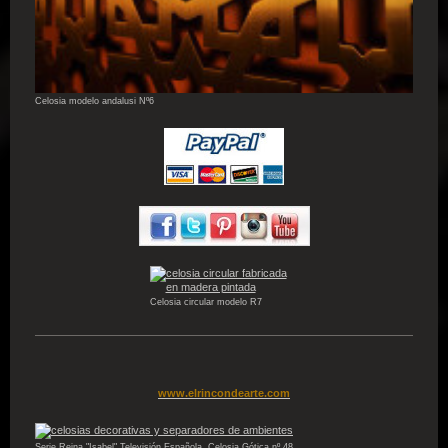
Celosia modelo andalusi Nº6
Celosia circular modelo R7
www.elrincondearte.com
Serie Reina "Isabel" Televisión Española, Celosia Gótica nº 48