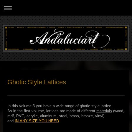
Ghotic Style Lattices
In this volume
3 you
have a
wide range of
ghotic style
lattice.
As in
the first
volume
,
lattices
are made of
different
materials
(wood
,
mdf, PVC, acrylic, aluminum, steel, brass, bronze, vinyl)
and
IN
ANY SIZE
YOU
NEED