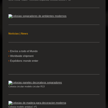
Noticias | News
•
Envíos a todo el Mundo
•
W
orldwide shipment
•
Expédions
monde entier
Celosia circular modelo circular R13
Celosia modelo andalusí nº1