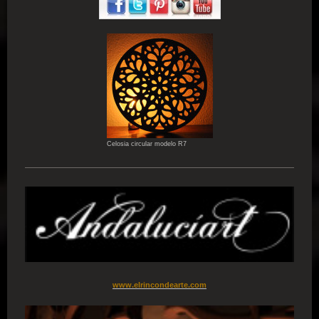
Celosia circular modelo R7
www.elrincondearte.com