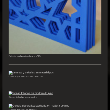
Celosia andalusi/arabesco nº25
cenefas y celosias fabricadas PVC
Piezas talladas artesonados
Modelo andalusi en Madera