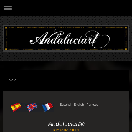
Inicio
Español
|
English
|
français
Andaluciart®
Telf: + 902 090 136