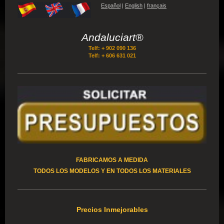
Español
|
English
|
français
Andaluciart®
Telf: + 902 090 136
Telf: + 606 631 021
FABRICAMOS A MEDIDA
TODOS LOS MODELOS Y EN TODOS LOS MATERIALES
Precios Inmejorables