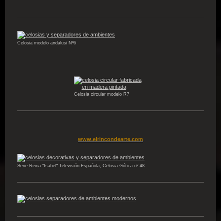
Celosia modelo andalusi Nº6
Celosia circular modelo R7
www.elrincondearte.com
Serie Reina "Isabel" Televisión Española, Celosia Gótica nº 48