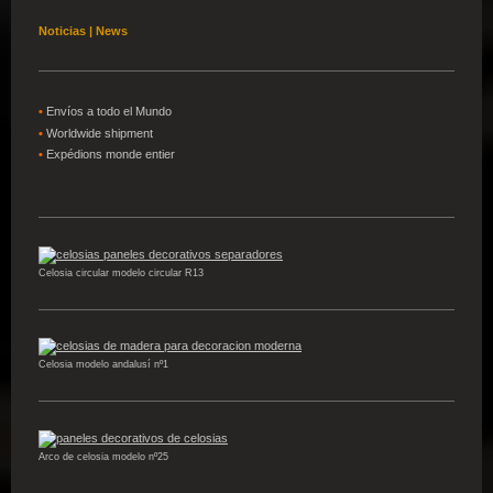
Noticias | News
•
Envíos a todo el Mundo
•
W
orldwide shipment
•
Expédions
monde entier
Celosia circular modelo circular R13
Celosia modelo andalusí nº1
Arco de celosia modelo nº25