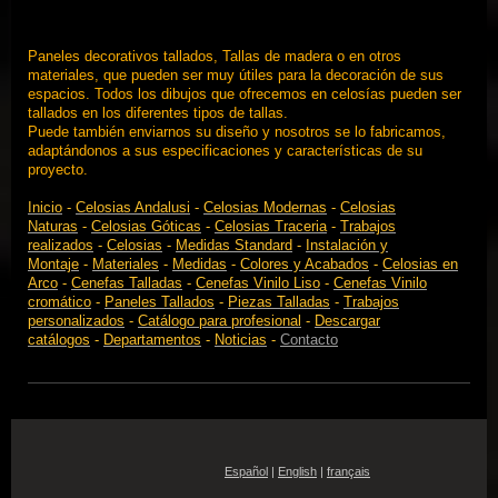
Paneles decorativos tallados, Tallas de madera o en otros
materiales, que pueden ser muy útiles para la decoración de sus
espacios. Todos los dibujos que ofrecemos en celosías pueden ser
tallados en los diferentes tipos de tallas.
Puede también enviarnos su diseño y nosotros se lo fabricamos,
adaptándonos a sus especificaciones y características de su
proyecto.
Inicio
-
Celosias Andalusi
-
Celosias Modernas
-
Celosias
Naturas
-
Celosias Góticas
-
Celosias Traceria
-
Trabajos
realizados
-
Celosias
-
Medidas Standard
-
Instalación y
Montaje
-
Materiales
-
Medidas
-
Colores y Acabados
-
Celosias en
Arco
-
Cenefas Talladas
-
Cenefas Vinilo Liso
-
Cenefas Vinilo
cromático
-
Paneles Tallados
-
Piezas Talladas
-
Trabajos
personalizados
-
Catálogo para profesional
-
Descargar
catálogos
-
Departamentos
-
Noticias
-
Contacto
Español
|
English
|
français