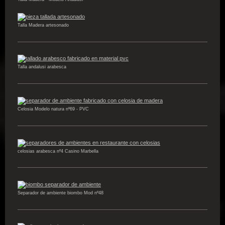
Talla Madera artesonado
Talla andalusi arabesca
Celosia Modelo natura nº69 - PVC
celosias arabesca nº4 Casino Marbella
Separador de ambiente biombo Mod nº48