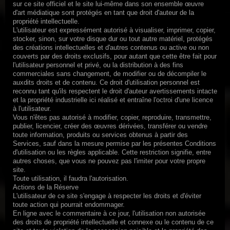
sur ce site officiel et le site lui-même dans son ensemble
œuvre
d'art médiatique sont protégés en tant que droit d'auteur de la
propriété intellectuelle.
L'utilisateur est expressément autorisé à visualiser, imprimer, copier,
stocker, sinon, sur votre disque dur ou tout autre matériel, protégés
des créations intellectuelles et d'autres contenus ou active ou non
couverts par des droits exclusifs, pour autant que cette
être fait pour
l'utilisateur personnel et privé, ou la distribution à des fins
commerciales sans changement, de modifier ou de décompiler le
auxdits droits et de contenu.
Ce droit d'utilisation personnel est
reconnu tant qu'ils respectent le droit d'auteur avertissements intacte
et la propriété industrielle ici réalisé et entraîne l'octroi d'une licence
à l'utilisateur.
Vous n'êtes pas autorisé à modifier, copier, reproduire, transmettre,
publier, licencier, créer des œuvres dérivées, transférer ou vendre
toute information, produits ou services obtenus à partir des
Services, sauf dans la mesure permise par les présentes Conditions
d'utilisation ou les règles
applicable.
Cette restriction signifie, entre
autres choses, que vous ne pouvez pas l'imiter pour votre propre
site.
Toute utilisation, il faudra l'autorisation.
Actions de la Réserve
L'utilisateur de ce site s'engage à respecter les droits et d'éviter
toute action qui pourrait endommager.
En ligne avec le commentaire à ce jour, l'utilisation non autorisée
des droits de propriété intellectuelle et connexe ou le contenu de ce