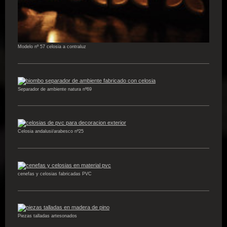
Modelo nº 57 celosia a contraluz
Separador de ambiente natura nº69
Celosia andalusi/arabesco nº25
cenefas y celosias fabricadas PVC
Piezas talladas artesonados