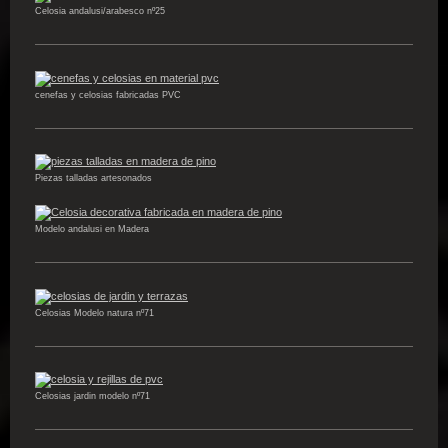
Celosia andalusi/arabesco nº25
cenefas y celosias fabricadas PVC
Piezas talladas artesonados
Modelo andalusi en Madera
Celosias Modelo natura nº71
Celosias jardin modelo nº71