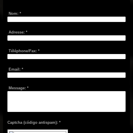
Nom:
*
Adresse:
*
Téléphone/Fax:
*
Email:
*
Message:
*
Captcha (código antispam): *