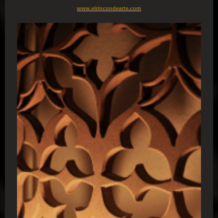
www.elrincondearte.com