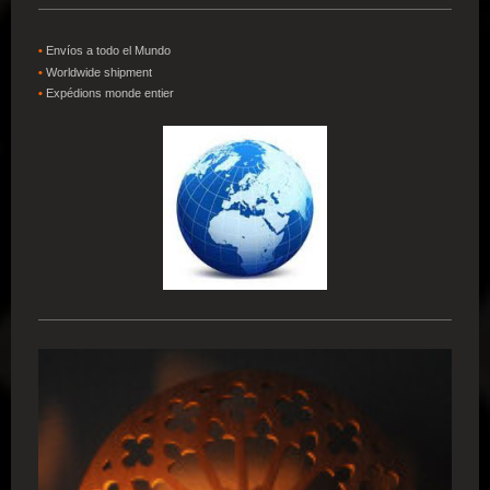
•
Envíos a todo el Mundo
•
W
orldwide shipment
•
Expédions
monde entier