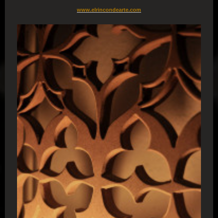
www.elrincondearte.com