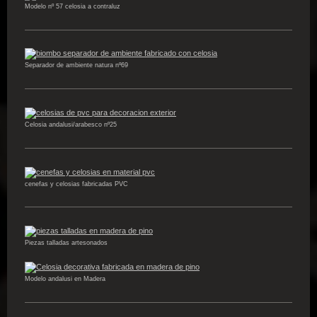
Modelo nº 57 celosia a contraluz
Separador de ambiente natura nº69
Celosia andalusi/arabesco nº25
cenefas y celosias fabricadas PVC
Piezas talladas artesonados
Modelo andalusi en Madera